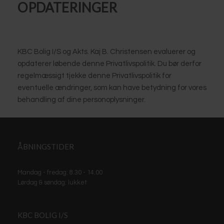
​OPDATERINGER
KBC Bolig I/S og Akts. Kaj B. Christensen evaluerer og
opdaterer løbende denne Privatlivspolitik. Du bør derfor
regelmæssigt tjekke denne Privatlivspolitik for
eventuelle ændringer, som kan have betydning for vores
behandling af dine personoplysninger.
ÅBNINGSTIDER
Mandag - fredag: 8.30 - 14.00
Lørdag & søndag: lukket
KBC BOLIG I/S