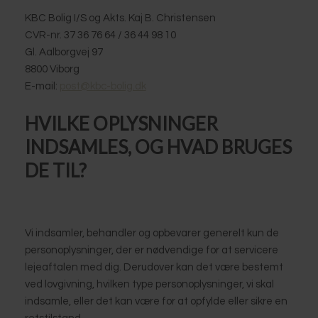
KBC Bolig I/S og Akts. Kaj B. Christensen
CVR-nr. 37 36 76 64 / 36 44 98 10
Gl. Aalborgvej 97
8800 Viborg
E-mail:
post@kbc-bolig.dk
HVILKE OPLYSNINGER
INDSAMLES, OG HVAD BRUGES
DE TIL?
Vi indsamler, behandler og opbevarer generelt kun de
personoplysninger, der er nødvendige for at servicere
lejeaftalen med dig. Derudover kan det være bestemt
ved lovgivning, hvilken type personoplysninger, vi skal
indsamle, eller det kan være for at opfylde eller sikre en