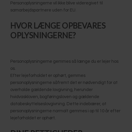
Personoplysningerne vil ikke blive videregivet til
samarbejdspartnere uden for EU.
HVOR LÆNGE OPBEVARES
OPLYSNINGERNE?
Personoplysningerne gemmes så længe du er lejer hos
os.
Efter lejeforholdet er ophørt, gemmes
personoplysningerne såfremt det er nødvendigt for at
overholde gældende lovgivning, herunder
hvidvaskloven, bogføringsloven og gældende
databeskyttelseslovgivning. Dette indebærer, at
personoplysningerne normalt gemmes i op til 10 år efter
lejeforholdet er ophørt.