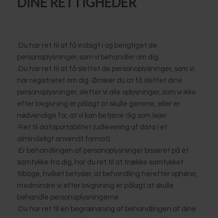
DINE RETTIGHEDER
·​Du har ret til at få indsigt i og berigtiget de
personoplysninger, som vi behandler om dig.
·​Du har ret til at få slettet de personoplysninger, som vi
har registreret om dig. Ønsker du at få slettet dine
personoplysninger, sletter vi alle oplysninger, som vi ikke
efter lovgivning er pålagt at skulle gemme, eller er
nødvendige for, at vi kan betjene dig som lejer.
·​Ret til dataportabilitet (udlevering af data i et
almindeligt anvendt format).
·​Er behandlingen af personoplysninger baseret på et
samtykke fra dig, har du ret til at trække samtykket
tilbage, hvilket betyder, at behandling herefter ophører,
medmindre vi efter lovgivning er pålagt at skulle
behandle personoplysningerne
·​Du har ret til en begrænsning af behandlingen af dine