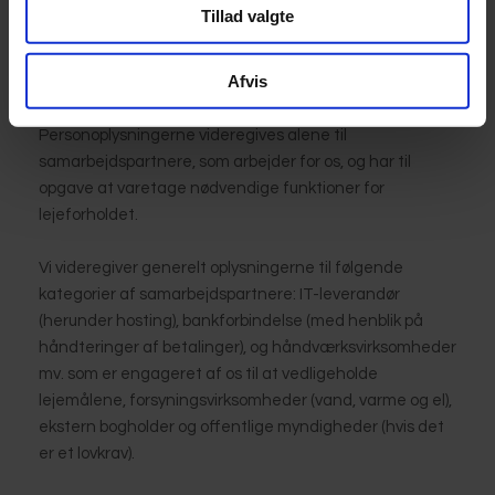
Vores medarbejdere har adgang til at bruge
Tillad valgte
personoplysningerne. Dog kun i det omfang dette er
nødvendigt for at kunne servicere dig som lejer eller for
Afvis
at overholde gældende lovgivning.
Personoplysningerne videregives alene til
samarbejdspartnere, som arbejder for os, og har til
opgave at varetage nødvendige funktioner for
lejeforholdet.
Vi videregiver generelt oplysningerne til følgende
kategorier af samarbejdspartnere: IT-leverandør
(herunder hosting), bankforbindelse (med henblik på
håndteringer af betalinger), og håndværksvirksomheder
mv. som er engageret af os til at vedligeholde
lejemålene, forsyningsvirksomheder (vand, varme og el),
ekstern bogholder og offentlige myndigheder (hvis det
er et lovkrav).