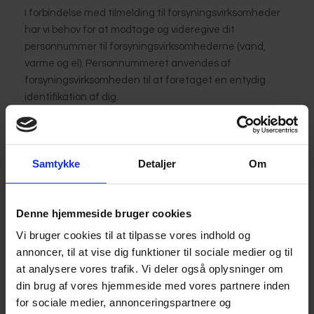
I forbindelse med tilmelding til forsyningsvirksomheder
har vi behov for at modtage og videregive dit
personnummer til forsyningsvirksomhederne (vand,
varme og el). Personnummeret anvendes af
forsyningsvirksomheden til at foretaget en entydig
identifikation af dig.
Oplysninger om besøg på hjemmesiden
www.KBC-
Bolig
I/S
Samtykke
Detaljer
Om
Oplysninger om hvilke dele af hjemmesiden der
besøges, opsamles i logfiler sammen med IP-adresser.
Oplysningerne anvendes til optimering af de
Denne hjemmeside bruger cookies
besøgendes brug af hjemmesiden.
Vi bruger cookies til at tilpasse vores indhold og
På hjemmesiden anvendes cookies, der er en lille
annoncer, til at vise dig funktioner til sociale medier og til
tekstfil, som gemmes gennem din browser. De cookies,
at analysere vores trafik. Vi deler også oplysninger om
som vi anvender, indeholder ingen personlige
din brug af vores hjemmeside med vores partnere inden
oplysninger.
for sociale medier, annonceringspartnere og