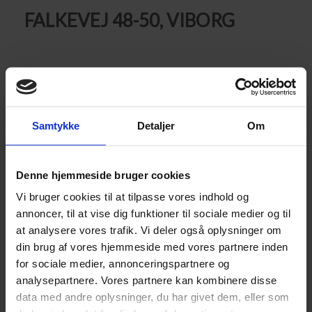
FALKEVEJ 48-50, VIBORG
GOD CENTRAL BELIGGENHED CA. 2½ KM FRA VIBORG
CENTRUM. I NÆRHEDEN FINDES
INDKØBSMULIGHEDER, BYBUSFORBINDELSE M.V.
Samtykke
Detaljer
Om
Ejendommen består af 36 stk. 2- og 3-værelses
2
lejligheder (77 - 90 m
). I ejendommen findes også
Denne hjemmeside bruger cookies
privatejede ejerlejligheder.
Vi bruger cookies til at tilpasse vores indhold og
annoncer, til at vise dig funktioner til sociale medier og til
Alle lejligheder har en sydvendt altan samt depotrum i
at analysere vores trafik. Vi deler også oplysninger om
kælderen.
din brug af vores hjemmeside med vores partnere inden
for sociale medier, annonceringspartnere og
Der findes vaske- og cykelkælder samt grønne arealer
analysepartnere. Vores partnere kan kombinere disse
til boldspil m.v. til brug for ejendommens beboere.
data med andre oplysninger, du har givet dem, eller som