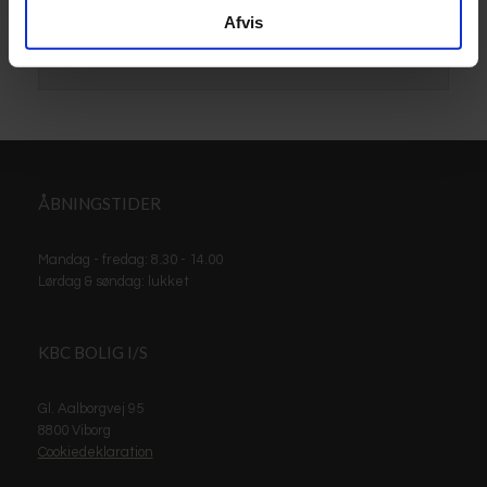
Afvis
ÅBNINGSTIDER
Mandag - fredag: 8.30 - 14.00
Lørdag & søndag: lukket
KBC BOLIG I/S
Gl. Aalborgvej 95
8800 Viborg
Cookiedeklaration