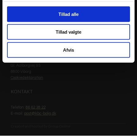
ÅBNINGSTIDER
Tillad alle
Mandag - fredag: 8.30 - 14.00
Lørdag & søndag: lukket
Tillad valgte
KBC BOLIG I/S
Afvis
Gl. Aalborgvej 95
8800 Viborg
Cookiedeklaration
KONTAKT​
Telefon:
86 62 38 22
E-mail:
post@kbc-bolig.dk
Created and hosted by Group Online