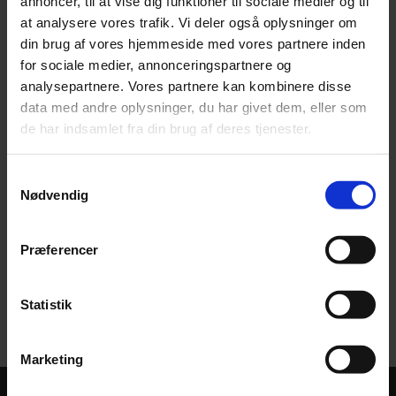
annoncer, til at vise dig funktioner til sociale medier og til
MELD FLYTNING​
at analysere vores trafik. Vi deler også oplysninger om
din brug af vores hjemmeside med vores partnere inden
for sociale medier, annonceringspartnere og
analysepartnere. Vores partnere kan kombinere disse
Du kan melde flytning via Viborg Kommunes
data med andre oplysninger, du har givet dem, eller som
hjemmeside, såfremt du flytter
til
Viborg Kommune, eller
de har indsamlet fra din brug af deres tjenester.
hvis du flytter til en ny adresse
inden for
Viborg
Kommune.
Samtykkevalg
Nødvendig
Klik her, hvis du ønsker at melde flytning.
Præferencer
NB!! Du skal være opmærksom på, at aflæsning af el,
vand og varme udføres/bestilles af udlejer. Såfremt lejer
selv indberetter el-aflæsning, kan dette medføre et
Statistik
ekstra flyttegebyr til lejer fra forsyningsselskabet.​
Marketing